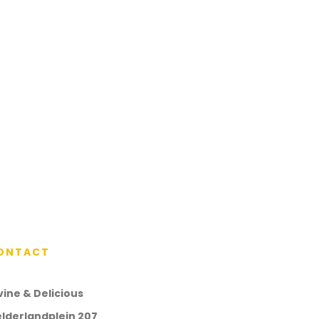
ONTACT
vine & Delicious
lderlandplein 207