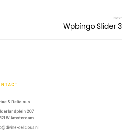
Next
Wpbingo Slider 3
ONTACT
vine & Delicious
lderlandplein 207
82LW Amsterdam
o@divine-delicious.nl